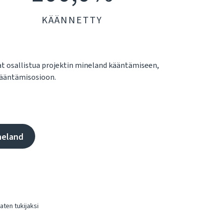
KÄÄNNETTY
uat osallistua projektin mineland kääntämiseen,
y kääntämisosioon.
neland
ten tukijaksi