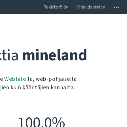
Rekisteröidy
Kirjaudu sisään
tia
mineland
le
Weblate
lla, web-pohjaisella
ien kuin kääntäjien kannalta.
100,0%