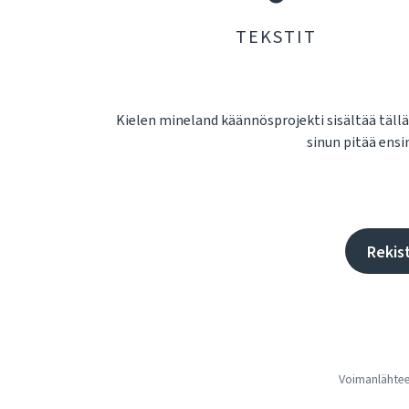
TEKSTIT
Kielen mineland käännösprojekti sisältää täll
sinun pitää ensin
Rekis
Voimanlähte