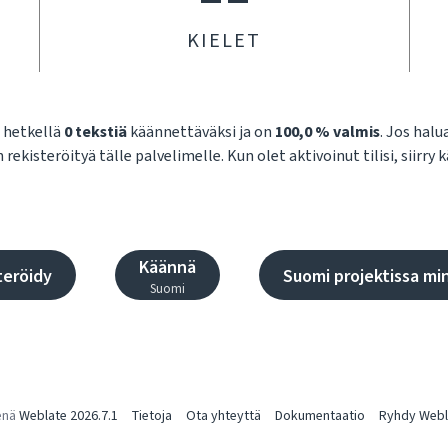
KIELET
ä hetkellä
0 tekstiä
käännettäväksi ja on
100,0 % valmis
. Jos hal
 rekisteröityä tälle palvelimelle. Kun olet aktivoinut tilisi, siirr
Käännä
teröidy
Suomi projektissa mi
Suomi
enä
Weblate 2026.7.1
Tietoja
Ota yhteyttä
Dokumentaatio
Ryhdy Webla