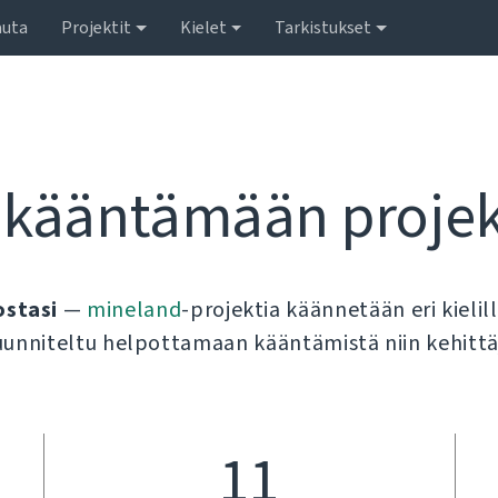
auta
Projektit
Kielet
Tarkistukset
 kääntämään projek
ostasi
—
mineland
-projektia käännetään eri kielil
uunniteltu helpottamaan kääntämistä niin kehittäj
11